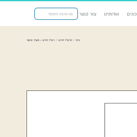
ונים
אודותינו
צור קשר
בית
/
הרש"ר הירש
/
רש”ר הירש – מערך שיעור