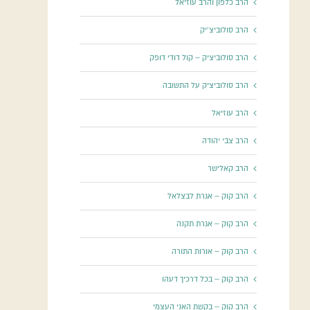
הרב כלפון והרב עוזיאל
הרב סולוביצ'יק
הרב סולוביציק – קול דודי דופק
הרב סולוביציק על התשובה
הרב עוזיאל
הרב צבי יהודה
הרב קאלישר
הרב קוק – אגרת לבצלאל
הרב קוק – אגרת תקנה
הרב קוק – אורות התורה
הרב קוק – בכל דרכיך דעהו
הרב קוק – בקשת האני העצמי