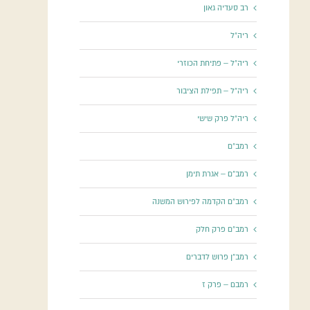
רב סעדיה גאון
ריה"ל
ריה"ל – פתיחת הכוזרי
ריה"ל – תפילת הציבור
ריה"ל פרק שישי
רמב"ם
רמב"ם – אגרת תימן
רמב"ם הקדמה לפירוש המשנה
רמב"ם פרק חלק
רמב"ן פרוש לדברים
רמבם – פרק ז