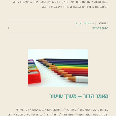
מצגת מלווה שיעור עם סרטון על דברי הרב דסלר אם השקופיות לא מוצגות בצורה
תקינה, ניתן להוריד את המצגת מתוך הדרייב בקישור הבא
24/09/2017
|
הרב דסלר פרק 2
המשך בקריאה
מאמר הדור – מערך שיעור
משימת סיכום השתלמות "אמונה וגאולה" מחשבת ישראל. מגישות: אורנית מיידני
ושמרית פינסון. שם המקור- "מאמר הדור"/הראי"ה זצ"ל עמ' 45-46 סיכום המקור- הרב