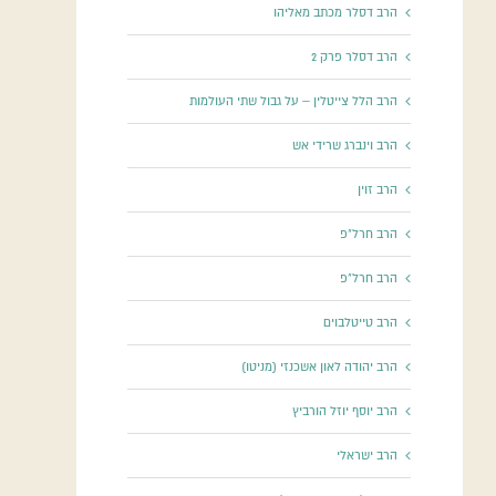
הרב דסלר מכתב מאליהו
הרב דסלר פרק 2
הרב הלל צייטלין – על גבול שתי העולמות
הרב וינברג שרידי אש
הרב זוין
הרב חרל"פ
הרב חרל"פ
הרב טייטלבוים
הרב יהודה לאון אשכנזי (מניטו)
הרב יוסף יוזל הורביץ
הרב ישראלי