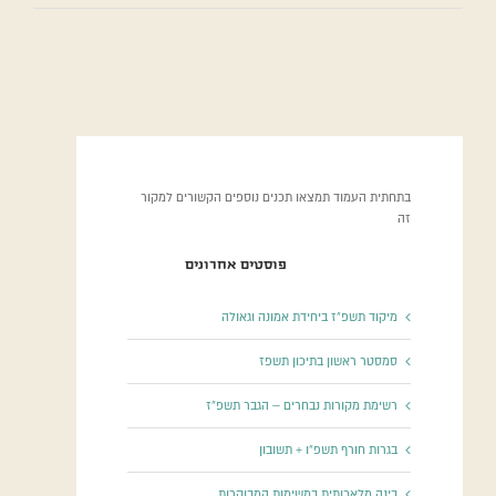
בתחתית העמוד תמצאו תכנים נוספים הקשורים למקור
זה
פוסטים אחרונים
מיקוד תשפ”ז ביחידת אמונה וגאולה
סמסטר ראשון בתיכון תשפז
רשימת מקורות נבחרים – הגבר תשפ”ז
בגרות חורף תשפ”ו + תשובון
בינה מלאכותית במשימות המבוקרות