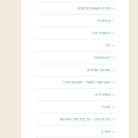
בחירה והשגחה סיכומים
בן איש חי
בראשית רבה
דיון
דיון והפנמה
האדמור מסלונים
האם מותר לשאול – מקורות בתנ"ך
החפץ חיים
הכוזרי
הלל צייטלין – על גבול שתי העולמות
הנצי"ב