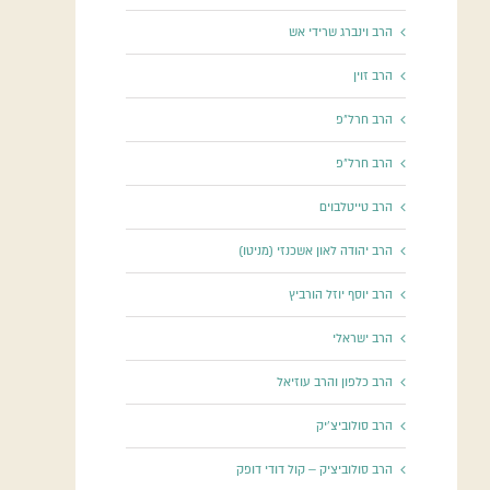
הרב וינברג שרידי אש
הרב זוין
הרב חרל"פ
הרב חרל"פ
הרב טייטלבוים
הרב יהודה לאון אשכנזי (מניטו)
הרב יוסף יוזל הורביץ
הרב ישראלי
הרב כלפון והרב עוזיאל
הרב סולוביצ'יק
הרב סולוביציק – קול דודי דופק