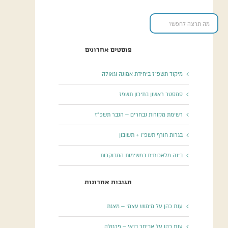
פוסטים אחרונים
מיקוד תשפ”ז ביחידת אמונה וגאולה
סמסטר ראשון בתיכון תשפז
רשימת מקורות נבחרים – הגבר תשפ”ז
בגרות חורף תשפ”ו + תשובון
בינה מלאכותית במשימות המבוקרות
תגובות אחרונות
ענת כהן
על
מימוש עצמי – מצגת
ענת כהן
על
אביתר בנאי – פרגולה