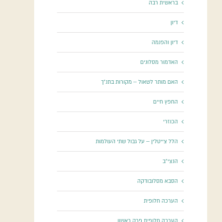
בראשית רבה
דיון
דיון והפנמה
האדמור מסלונים
האם מותר לשאול – מקורות בתנ"ך
החפץ חיים
הכוזרי
הלל צייטלין – על גבול שתי העולמות
הנצי"ב
הסבא מסלובודקה
הערכה חלופית
הערכה חלופית פרק ראשון