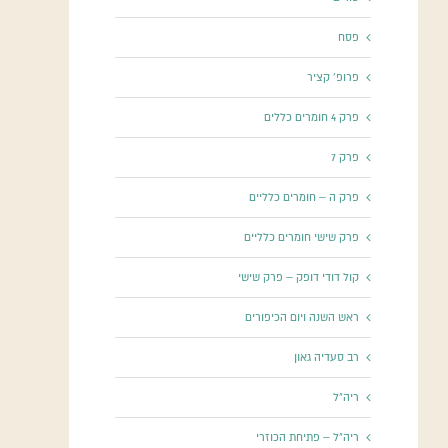
פסח
פרופ' קציר
פרק 4 חומרים כללים
פרק 7
פרק ה – חומרים כלליים
פרק שישי חומרים כלליים
קול דודי דופק – פרק שישי
ראש השנה ויום הכיפורים
רב סעדיה גאון
ריה"ל
ריה"ל – פתיחת הכוזרי