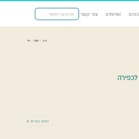
ונים
אודותינו
צור קשר
בית
/
2019
/
יולי
לכפירה
ין תשובה לכפירה
ולוביציק על התשובה
כללי
מגמות חילון
ער הדתי
רב סעדיה גאון
המשך בקריאה