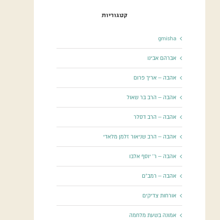
קטגוריות
gmisha
אברהם אבינו
אהבה – אריך פרום
אהבה – הרב בר שאול
אהבה – הרב דסלר
אהבה – הרב שניאור זלמן מלאדי
אהבה – ר' יוסף אלבו
אהבה – רמב"ם
אורחות צדיקים
אמונה בשעת מלחמה