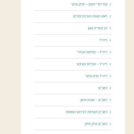
קול דודי דופק – פרק שישי
ראש השנה ויום הכיפורים
רב סעדיה גאון
ריה"ל
ריה"ל – פתיחת הכוזרי
ריה"ל – תפילת הציבור
ריה"ל פרק שישי
רמב"ם
רמב"ם – אגרת תימן
רמב"ם הקדמה לפירוש המשנה
רמב"ם פרק חלק