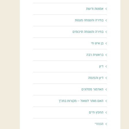
אמונות ודעות
בחירה והשגחה מצגות
בחירה והשגחה סיכומים
בן איש חי
בראשית רבה
דיון
דיון והפנמה
האדמור מסלונים
האם מותר לשאול – מקורות בתנ"ך
החפץ חיים
הכוזרי