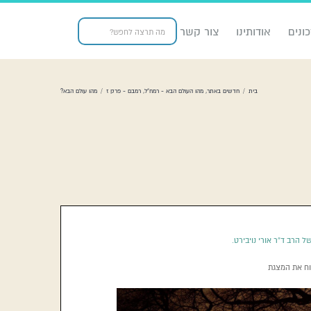
ונים
אודותינו
צור קשר
בית
/
חדשים באתר
,
מהו העולם הבא - רמח"ל
,
רמבם - פרק ז
/
מהו עולם הבא?
 הרב ד”ר אורי נויבירט.
וח את המצגת