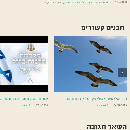
31/10/2021
|
חדשים באתר
,
מהו העולם הבא - רמח"ל
,
רמבם - פרק ז
תכנים קשורים
הרב אלישע וישליצקי על יוני נתניהו
אמונה והשגחה – הרב תמיר ג
04/09/2024
|
0 תגובות
27/11/2024
|
0 תגובות
השאר תגובה