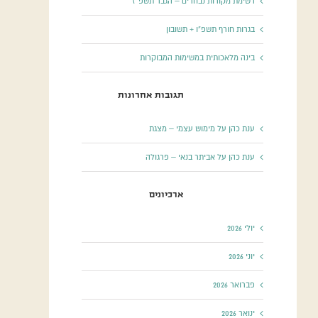
רשימת מקורות נבחרים – הגבר תשפ”ז
בגרות חורף תשפ”ו + תשובון
בינה מלאכותית במשימות המבוקרות
תגובות אחרונות
ענת כהן
על
מימוש עצמי – מצגת
ענת כהן
על
אביתר בנאי – פרגולה
ארכיונים
יולי 2026
יוני 2026
פברואר 2026
ינואר 2026