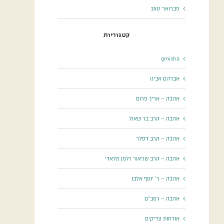
פברואר 2017
קטגוריות
gmisha
אברהם אבינו
אהבה – אריך פרום
אהבה – הרב בר שאול
אהבה – הרב דסלר
אהבה – הרב שניאור זלמן מלאדי
אהבה – ר' יוסף אלבו
אהבה – רמב"ם
אורחות צדיקים