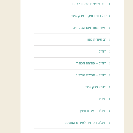
פרק שישי חומרים כלליים
קול דודי דופק – פרק שישי
ראש השנה ויום הכיפורים
רב סעדיה גאון
ריה"ל
ריה"ל – פתיחת הכוזרי
ריה"ל – תפילת הציבור
ריה"ל פרק שישי
רמב"ם
רמב"ם – אגרת תימן
רמב"ם הקדמה לפירוש המשנה