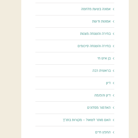
אמונה בשעת מלחמה
אמונות ודעות
בחירה והשגחה מצגות
בחירה והשגחה סיכומים
בן איש חי
בראשית רבה
דיון
דיון והפנמה
האדמור מסלונים
האם מותר לשאול – מקורות בתנ"ך
החפץ חיים