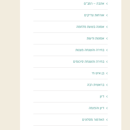
אהבה – רמב"ם
אורחות צדיקים
אמונה בשעת מלחמה
אמונות ודעות
בחירה והשגחה מצגות
בחירה והשגחה סיכומים
בן איש חי
בראשית רבה
דיון
דיון והפנמה
האדמור מסלונים