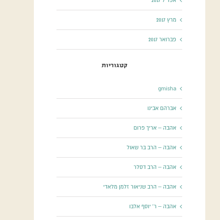
אפריל 2017
מרץ 2017
פברואר 2017
קטגוריות
gmisha
אברהם אבינו
אהבה – אריך פרום
אהבה – הרב בר שאול
אהבה – הרב דסלר
אהבה – הרב שניאור זלמן מלאדי
אהבה – ר' יוסף אלבו