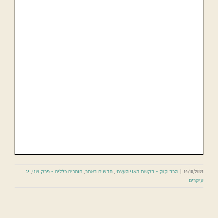
14/10/2021
|
הרב קוק - בקשת האני העצמי
,
חדשים באתר
,
חומרים כללים - פרק שני
,
יג
עיקרים