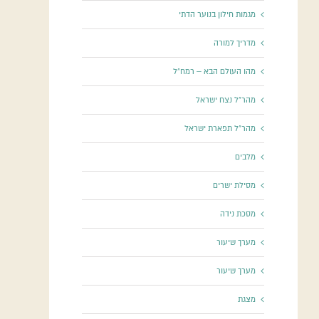
מגמות חילון בנוער הדתי
מדריך למורה
מהו העולם הבא – רמח"ל
מהר"ל נצח ישראל
מהר"ל תפארת ישראל
מלבים
מסילת ישרים
מסכת נידה
מערך שיעור
מערך שיעור
מצגת