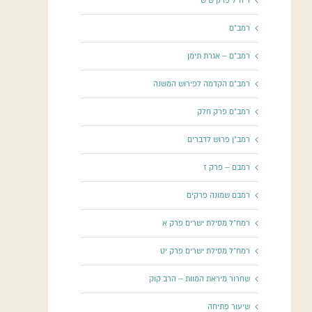
ריה"ל פרק שישי
רמב"ם
רמב"ם – אגרת תימן
רמב"ם הקדמה לפירוש המשנה
רמב"ם פרק חלק
רמב"ן פרוש לדברים
רמבם – פרק ז
רמבם שמונה פרקים
רמח"ל מסילת ישרים פרק א
רמח"ל מסילת ישרים פרק יט
שחרור מיראת המוות – הרב קוק
שיעור פתיחה