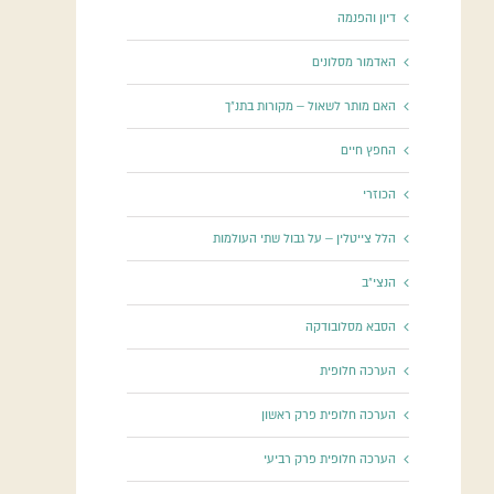
דיון והפנמה
האדמור מסלונים
האם מותר לשאול – מקורות בתנ"ך
החפץ חיים
הכוזרי
הלל צייטלין – על גבול שתי העולמות
הנצי"ב
הסבא מסלובודקה
הערכה חלופית
הערכה חלופית פרק ראשון
הערכה חלופית פרק רביעי