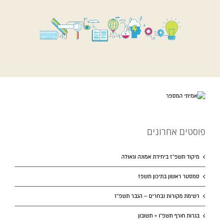
פוסטים אחרונים
מיקוד תשפ”ז ביחידת אמונה וגאולה
סמסטר ראשון בתיכון תשפז
רשימת מקורות נבחרים – הגבר תשפ”ז
בגרות חורף תשפ”ו + תשובון