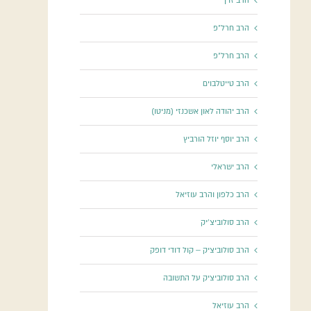
הרב זוין
הרב חרל"פ
הרב חרל"פ
הרב טייטלבוים
הרב יהודה לאון אשכנזי (מניטו)
הרב יוסף יוזל הורביץ
הרב ישראלי
הרב כלפון והרב עוזיאל
הרב סולוביצ'יק
הרב סולוביציק – קול דודי דופק
הרב סולוביציק על התשובה
הרב עוזיאל