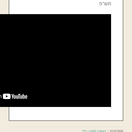
תש”פ
22/07/2020
|
העשרה למורה
,
כללי