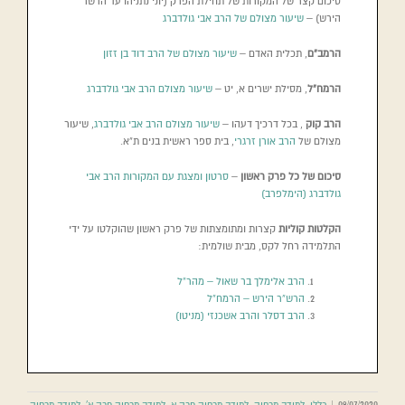
סיכום קצר של המקורות של תחילת הפרק (יוני נתניהו עד הרשר
הירש) –
שיעור מצולם של הרב אבי גולדברג
הרמב”ם
, תכלית האדם –
שיעור מצולם של הרב דוד בן זזון
הרמח”ל
, מסילת ישרים א, יט –
שיעור מצולם הרב אבי גולדברג
הרב קוק
, בכל דרכיך דעהו –
שיעור מצולם הרב אבי גולדברג
, שיעור
מצולם של
הרב אורן זרגרי
, בית ספר ראשית בנים ת”א.
סיכום של כל פרק ראשון
–
סרטון ומצגת עם המקורות הרב אבי
גולדברג (הימלפרב)
הקלטות קוליות
קצרות ומתומצתות של פרק ראשון שהוקלטו על ידי
התלמידה רחל לקס, מבית שולמית:
הרב אלימלך בר שאול – מהר”ל
הרש”ר הירש – הרמח”ל
הרב דסלר והרב אשכנזי (מניטו)
09/07/2020
|
כללי
,
למידה מרחוק
,
למידה מרחוק פרק א
,
למידה מרחוק פרק א'
,
למידה מרחוק