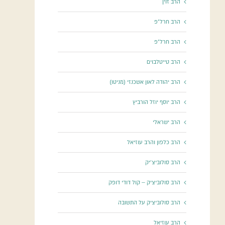
הרב זוין
הרב חרל"פ
הרב חרל"פ
הרב טייטלבוים
הרב יהודה לאון אשכנזי (מניטו)
הרב יוסף יוזל הורביץ
הרב ישראלי
הרב כלפון והרב עוזיאל
הרב סולוביצ'יק
הרב סולוביציק – קול דודי דופק
הרב סולוביציק על התשובה
הרב עוזיאל