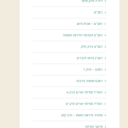
ריה"ל פרק שישי
רמב"ם
רמב"ם – אגרת תימן
רמב"ם הקדמה לפירוש המשנה
רמב"ם פרק חלק
רמב"ן פרוש לדברים
רמבם – פרק ז
רמבם שמונה פרקים
רמח"ל מסילת ישרים פרק א
רמח"ל מסילת ישרים פרק יט
שחרור מיראת המוות – הרב קוק
שיעור פתיחה