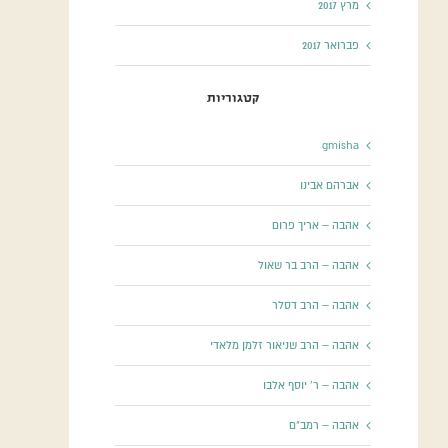
מרץ 2017
פברואר 2017
קטגוריות
gmisha
אברהם אבינו
אהבה – אריך פרום
אהבה – הרב בר שאול
אהבה – הרב דסלר
אהבה – הרב שניאור זלמן מלאדי
אהבה – ר' יוסף אלבו
אהבה – רמב"ם