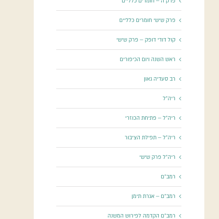
פרק ה – חומרים כלליים
פרק שישי חומרים כלליים
קול דודי דופק – פרק שישי
ראש השנה ויום הכיפורים
רב סעדיה גאון
ריה"ל
ריה"ל – פתיחת הכוזרי
ריה"ל – תפילת הציבור
ריה"ל פרק שישי
רמב"ם
רמב"ם – אגרת תימן
רמב"ם הקדמה לפירוש המשנה