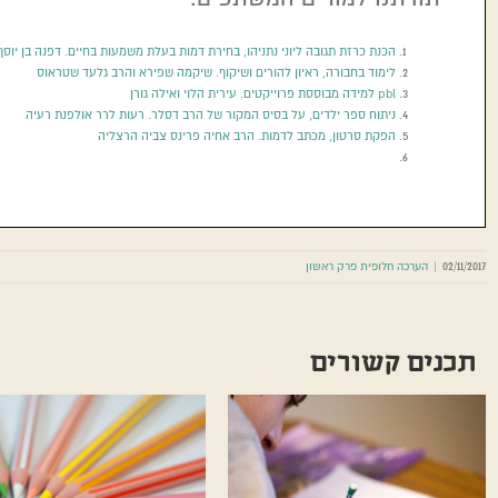
הכנת כרזת תגובה ליוני נתניהו, בחירת דמות בעלת משמעות בחיים. דפנה בן יוס
לימוד בחבורה, ראיון להורים ושיקוף. שיקמה שפירא והרב גלעד שטראוס
pbl למידה מבוססת פרוייקטים. עירית הלוי ואילה גורן
ניתוח ספר ילדים, על בסיס המקור של הרב דסלר. רעות לרר אולפנת רעיה
הפקת סרטון, מכתב לדמות. הרב אחיה פרינס צביה הרצליה
02/11/2017
|
הערכה חלופית פרק ראשון
תכנים קשורים