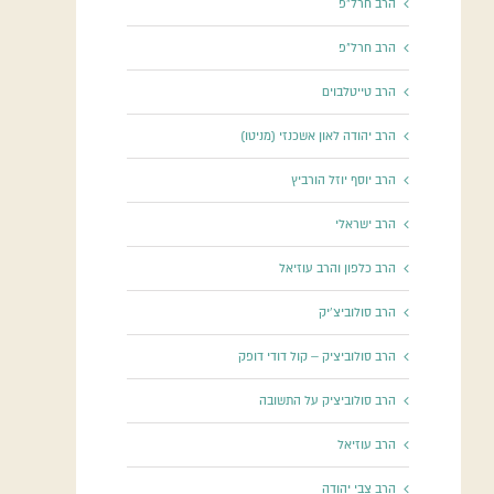
הרב חרל"פ
הרב חרל"פ
הרב טייטלבוים
הרב יהודה לאון אשכנזי (מניטו)
הרב יוסף יוזל הורביץ
הרב ישראלי
הרב כלפון והרב עוזיאל
הרב סולוביצ'יק
הרב סולוביציק – קול דודי דופק
הרב סולוביציק על התשובה
הרב עוזיאל
הרב צבי יהודה