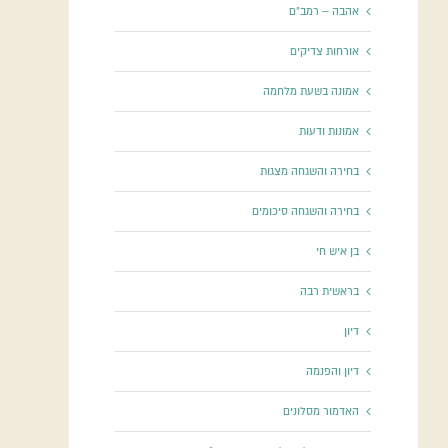
אהבה – רמב"ם
אורחות צדיקים
אמונה בשעת מלחמה
אמונות ודעות
בחירה והשגחה מצגות
בחירה והשגחה סיכומים
בן איש חי
בראשית רבה
דיון
דיון והפנמה
האדמור מסלונים