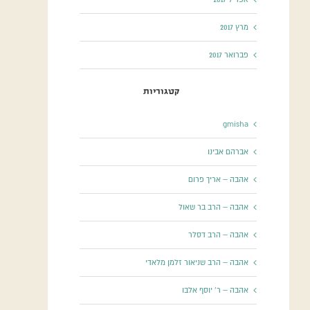
מרץ 2017
פברואר 2017
קטגוריות
gmisha
אברהם אבינו
אהבה – אריך פרום
אהבה – הרב בר שאול
אהבה – הרב דסלר
אהבה – הרב שניאור זלמן מלאדי
אהבה – ר' יוסף אלבו