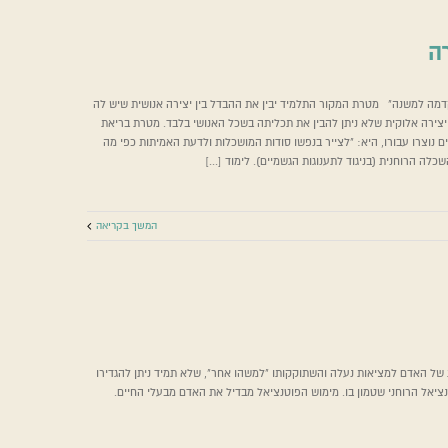
רה
מדריך למורה
דמה למשנה" מטרת המקור התלמיד יבין את ההבדל בין יצירה אנושית שיש לה
 יצירה אלוקית שלא ניתן להבין את תכליתה בשכל האנושי בלבד. מטרת בריאת
ה
רמב"ם הקדמה לפירוש המשנה
 נוצרו עבורו, היא: "לצייר בנפשו סודות המושכלות ולדעת האמיתות כפי מה
שכלה הרוחנית (בניגוד לתענוגות הגשמיים). לימוד [...]
המשך בקריאה
של האדם למציאות נעלה והשתוקקותו "למשהו אחר", שלא תמיד ניתן להגדירו
יאל הרוחני שטמון בו. מימוש הפוטנציאל מבדיל את האדם מבעלי החיים.