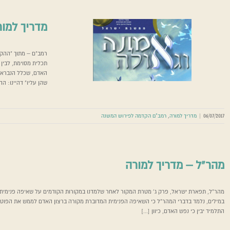
מדריך למו
רמב"ם – מתוך "ההק
תכלית מסוימת, לבין
מדריך למור
האדם, שכלל הנבראים
שהן עליו" דהיינו: הה
06/07/2017
|
מדריך למורה
,
רמב"ם הקדמה לפירוש המשנה
מהר”ל – מדריך למורה
מהר"ל, תפארת ישראל, פרק ג' מטרת המקור לאחר שלמדנו במקורות הקודמים על שאיפה פנימית 
במילים, נלמד בדברי המהר"ל כי השאיפה הפנימית המדוברת מקורה ברצון האדם לממש את הפוטנצ
התלמיד יבין כי נפש האדם, כיוון [...]