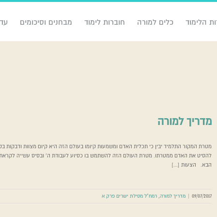
ות הלימוד
כלים למורה
חוברות לימוד
מבחנים וסיכומים
עדכ
מדריך למורה
מטרת המקור התלמיד יבין כי תכלית האדם ומשמעות קיומו בעולם הזה היא קיום מצוות ודבקות בק
להסיט את האדם ממטרתו. מטרת העולם הזה להשתמש בו כסיוע לעבודת ה' ובסיס עשייה לקראת 
הבא. הצעות [...]
09/07/2017
|
מדריך למורה
,
רמח"ל מסילת ישרים פרק א