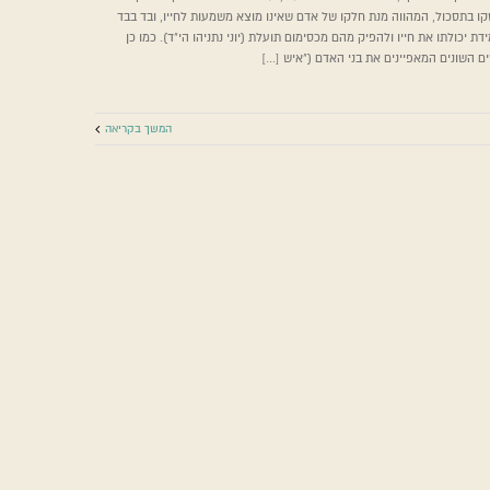
ו בתסכול, המהווה מנת חלקו של אדם שאינו מוצא משמעות לחייו, ובד בבד
 - אדם מחפש משמעות
מדריך למורה
דת יכולתו את חייו ולהפיק מהם מכסימום תועלת (יוני נתניהו הי"ד). כמו כן
ם השונים המאפיינים את בני האדם ("איש [...]
המשך בקריאה