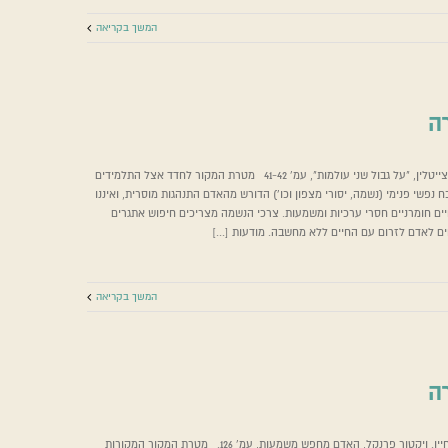
המשך בקריאה
רה
מדריך למורה
מדריך למורה - הלל צייטלין, "על גבול שני עולמות", עמ' 41-42 מטרת המקור לחדד אצל התלמידים
 נפשי פנימי (נשמה, יסורי מצפון וכו') הדורש מהאדם התנהגות מוסרית, ואיננו
- על גבול שתי העולמות
מדריך למורה
ים חומרניים חסרי ערכיות ומשמעות. צרכי הנשמה מצריכים חיפוש אתגרים
ים לאדם לזרום עם החיים ללא מחשבה. מודעות [...]
המשך בקריאה
רה
מדריך למורה
האדם מחפש תוכן לחייו. ויקטור פרנקל, האדם מחפש משמעות, עמ' 126. מטרת המקור המקורות