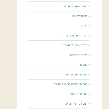
ראש השנה ויום הכיפורים
רב סעדיה גאון
ריה"ל
ריה"ל – פתיחת הכוזרי
ריה"ל – תפילת הציבור
ריה"ל פרק שישי
רמב"ם
רמב"ם – אגרת תימן
רמב"ם הקדמה לפירוש המשנה
רמב"ם פרק חלק
רמב"ן פרוש לדברים