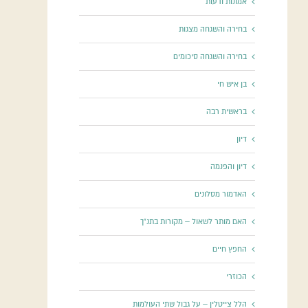
אמונות ודעות
בחירה והשגחה מצגות
בחירה והשגחה סיכומים
בן איש חי
בראשית רבה
דיון
דיון והפנמה
האדמור מסלונים
האם מותר לשאול – מקורות בתנ"ך
החפץ חיים
הכוזרי
הלל צייטלין – על גבול שתי העולמות