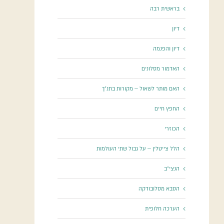
בראשית רבה
דיון
דיון והפנמה
האדמור מסלונים
האם מותר לשאול – מקורות בתנ"ך
החפץ חיים
הכוזרי
הלל צייטלין – על גבול שתי העולמות
הנצי"ב
הסבא מסלובודקה
הערכה חלופית