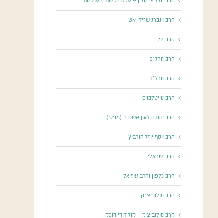
הרב הלל צייטלין – על גבול שתי העולמות
הרב וינברג שרידי אש
הרב זוין
הרב חרל"פ
הרב חרל"פ
הרב טייטלבוים
הרב יהודה לאון אשכנזי (מניטו)
הרב יוסף יוזל הורביץ
הרב ישראלי
הרב כלפון והרב עוזיאל
הרב סולוביצ'יק
הרב סולוביציק – קול דודי דופק