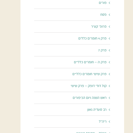
פורים
פסח
פרופ' קציר
פרק 4 חומרים כללים
פרק 7
פרק ה – חומרים כלליים
פרק שישי חומרים כלליים
קול דודי דופק – פרק שישי
ראש השנה ויום הכיפורים
רב סעדיה גאון
ריה"ל