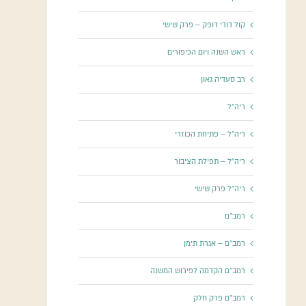
קול דודי דופק – פרק שישי
ראש השנה ויום הכיפורים
רב סעדיה גאון
ריה"ל
ריה"ל – פתיחת הכוזרי
ריה"ל – תפילת הציבור
ריה"ל פרק שישי
רמב"ם
רמב"ם – אגרת תימן
רמב"ם הקדמה לפירוש המשנה
רמב"ם פרק חלק