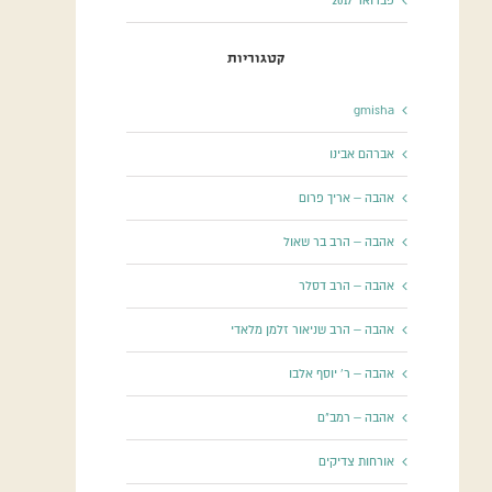
פברואר 2017
קטגוריות
gmisha
אברהם אבינו
אהבה – אריך פרום
אהבה – הרב בר שאול
אהבה – הרב דסלר
אהבה – הרב שניאור זלמן מלאדי
אהבה – ר' יוסף אלבו
אהבה – רמב"ם
אורחות צדיקים