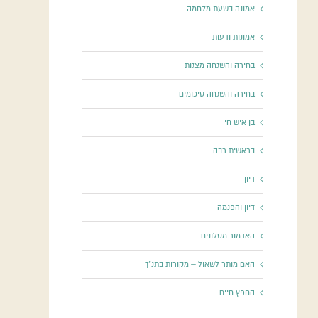
אמונה בשעת מלחמה
אמונות ודעות
בחירה והשגחה מצגות
בחירה והשגחה סיכומים
בן איש חי
בראשית רבה
דיון
דיון והפנמה
האדמור מסלונים
האם מותר לשאול – מקורות בתנ"ך
החפץ חיים