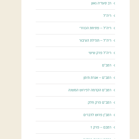
רב סעדיה גאון
ריה"ל
ריה"ל – פתיחת הכוזרי
ריה"ל – תפילת הציבור
ריה"ל פרק שישי
רמב"ם
רמב"ם – אגרת תימן
רמב"ם הקדמה לפירוש המשנה
רמב"ם פרק חלק
רמב"ן פרוש לדברים
רמבם – פרק ז