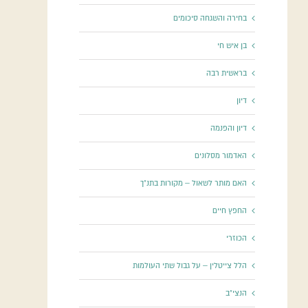
בחירה והשגחה סיכומים
בן איש חי
בראשית רבה
דיון
דיון והפנמה
האדמור מסלונים
האם מותר לשאול – מקורות בתנ"ך
החפץ חיים
הכוזרי
הלל צייטלין – על גבול שתי העולמות
הנצי"ב