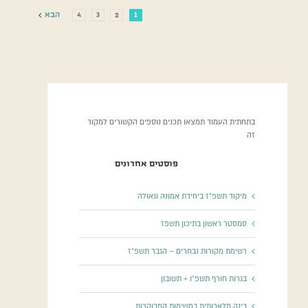
1
2
3
4
הבא
בתחתית העמוד תמצאו תכנים נוספים הקשורים למקור
זה
פוסטים אחרונים
מיקוד תשפ”ז ביחידת אמונה וגאולה
סמסטר ראשון בתיכון תשפז
רשימת מקורות נבחרים – הגבר תשפ”ז
בגרות חורף תשפ”ו + תשובון
בינה מלאכותית במשימות המבוקרות