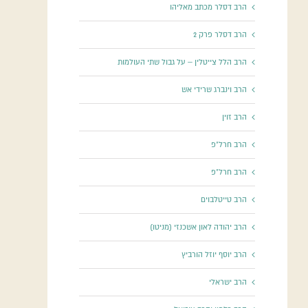
הרב דסלר מכתב מאליהו
הרב דסלר פרק 2
הרב הלל צייטלין – על גבול שתי העולמות
הרב וינברג שרידי אש
הרב זוין
הרב חרל"פ
הרב חרל"פ
הרב טייטלבוים
הרב יהודה לאון אשכנזי (מניטו)
הרב יוסף יוזל הורביץ
הרב ישראלי