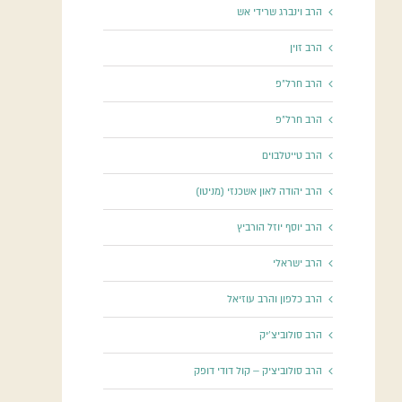
הרב וינברג שרידי אש
הרב זוין
הרב חרל"פ
הרב חרל"פ
הרב טייטלבוים
הרב יהודה לאון אשכנזי (מניטו)
הרב יוסף יוזל הורביץ
הרב ישראלי
הרב כלפון והרב עוזיאל
הרב סולוביצ'יק
הרב סולוביציק – קול דודי דופק