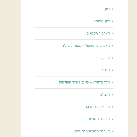
דיון
דיון והפנמה
האדמור מסלונים
האם מותר לשאול – מקורות בתנ"ך
החפץ חיים
הכוזרי
הלל צייטלין – על גבול שתי העולמות
הנצי"ב
הסבא מסלובודקה
הערכה חלופית
הערכה חלופית פרק ראשון