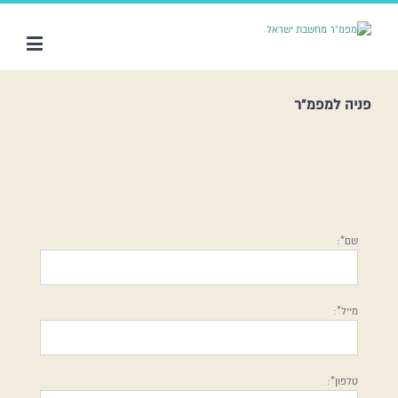
פניה למפמ”ר
שם*:
מייל*:
טלפון*: