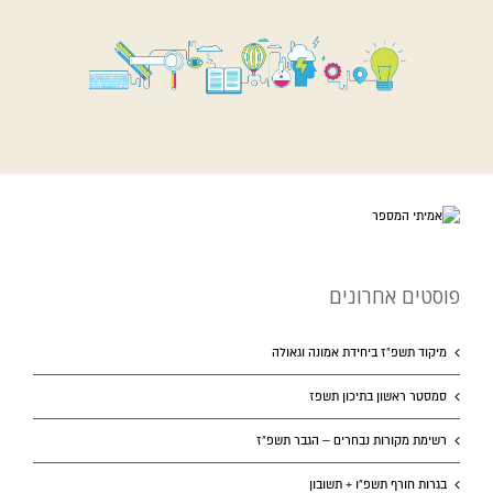
פוסטים אחרונים
מיקוד תשפ”ז ביחידת אמונה וגאולה
סמסטר ראשון בתיכון תשפז
רשימת מקורות נבחרים – הגבר תשפ”ז
בגרות חורף תשפ”ו + תשובון