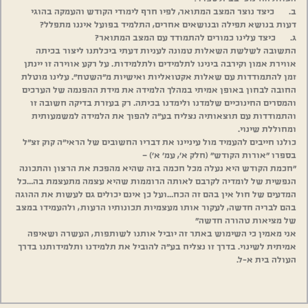
ב. כיצד נוצר המצב המתואר, לפיו חרף לימודי הקודש והעמקה בהוגי
דעות בנושא תפילה ובנושאים אחרים, התלמיד בפועל איננו מתפלל?
ג. כיצד עלינו כמורים להתמודד עם המצב המתואר?
התשובה לשלשת השאלות טמונה לעניות דעתי ביכלתנו ליצור בכיתה
אווירת אמון וקירבה בינינו לתלמידים ולתלמידות. על רקע אווירה זו יינתן
זמן להתמודדות עם שאלות אקטואליות ואישיות מ”השטח”. עלינו מוטלת
החובה לבחון באופן אמיתי במהלך הלמידה את מידת ההפנמה של הערכים
והמסרים החינוכיים שלמדנו ולימדנו בכיתה. רק בעזרת בדיקה חשובה זו
והתמודדות עם תוצאותיה נצליח בע”ה להפוך את הלמידה למשמעותית
ומחוללת שינוי.
כולנו חייבים להעמיד מול עיניינו את דבריו החשובים של הראי”ה קוק זצ”ל
בספרו “אורות הקודש” (חלק א’, עמ’ א’) –
“חכמת הקודש היא נעלה מכל חכמה בזה שהיא מהפכת את הרצון והתכונה
הנפשית של לומדיה לקרבם לאותה הרוממות שהיא עצמה מתעצמת בה…כל
המדעים של חול אין בהם זה הכח…ועל כן אינם יכולים גם לעשות את ההוגה
בהם לבריה חדשה, לעקור אותו מעצמיות תכונותיו הרעות, ולהעמידו במצב
של מציאות טהורה חדשה”
אני מאמין כי השימוש באתר זה יוביל אותנו לשותפות, העשרה ושאיפה
אמיתית לשינוי. בדרך זו נצליח בע”ה להוביל את תלמידנו ותלמידותנו בדרך
העולה בית א-ל.